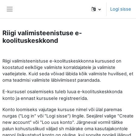
Jäta vahele peasisuni
Logi sisse
Küljepaneel
Riigi valimisteenistuse e-
koolituskeskkond
Riigi valimisteenistuse e-koolituskeskkonna kursused on
koostatud eelkõige valimiste korraldajatele ja valimiste
vaatlejatele. Kuid seda võivad läbida kõik valimiste huvilised, et
oma teadmisi valimiste läbiviimisest parandada.
E-kursusel osalemiseks tuleb luua e-koolituskeskkonda
konto ja ennast kursusele registreerida.
Konto loomiseks vajutage kursuse nimel või ülal paremas
nurgas ("Log in" või "Logi sisse") lingile. Seejärel valige "Create
new account" või "Loo uus konto". Järgneval vormil täitke
palun kohustuslikud väljad sh määrake oma kasutajakontole
parool (isikustatud konto on oluline, kui soovite pooleli jäänud