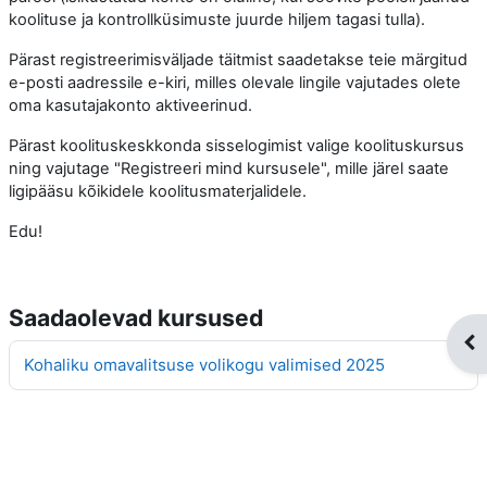
koolituse ja kontrollküsimuste juurde hiljem tagasi tulla).
Pärast registreerimisväljade täitmist saadetakse teie märgitud
e-posti aadressile e-kiri, milles olevale lingile vajutades olete
oma kasutajakonto aktiveerinud.
Pärast koolituskeskkonda sisselogimist valige koolituskursus
ning vajutage "Registreeri mind kursusele", mille järel saate
ligipääsu kõikidele koolitusmaterjalidele.
Edu!
Saadaolevad kursused
Ava
Kohaliku omavalitsuse volikogu valimised 2025