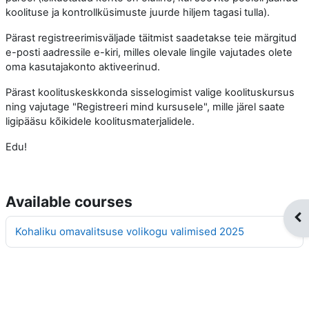
koolituse ja kontrollküsimuste juurde hiljem tagasi tulla).
Pärast registreerimisväljade täitmist saadetakse teie märgitud
e-posti aadressile e-kiri, milles olevale lingile vajutades olete
oma kasutajakonto aktiveerinud.
Pärast koolituskeskkonda sisselogimist valige koolituskursus
ning vajutage "Registreeri mind kursusele", mille järel saate
ligipääsu kõikidele koolitusmaterjalidele.
Edu!
Available courses
Op
Kohaliku omavalitsuse volikogu valimised 2025