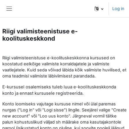
Skip to main content
Log in
Side panel
Riigi valimisteenistuse e-
koolituskeskkond
Riigi valimisteenistuse e-koolituskeskkonna kursused on
koostatud eelkõige valimiste korraldajatele ja valimiste
vaatlejatele. Kuid seda võivad läbida kõik valimiste huvilised, et
oma teadmisi valimiste läbiviimisest parandada.
E-kursusel osalemiseks tuleb luua e-koolituskeskkonda
konto ja ennast kursusele registreerida.
Konto loomiseks vajutage kursuse nimel või ülal paremas
nurgas ("Log in" või "Logi sisse") lingile. Seejärel valige "Create
new account" või "Loo uus konto". Järgneval vormil täitke
palun kohustuslikud väljad sh määrake oma kasutajakontole
parool (isikustatud konto on oluline, kui soovite pooleli jäänud